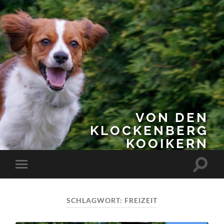
VON DEN
KLOCKENBERG
KOOIKERN
Suchfe
Mobile-
ein-/a
Menü
ein-/ausblenden
SCHLAGWORT:
FREIZEIT